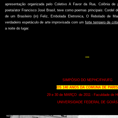
apresentação organizada pelo Coletivo A Favor da Rua, Colônia d
poeta/ator Francisco José Brasil, teve como poemas principais: Cordel 
de um Brasileiro (in) Feliz, Embolada Eletronica, O Rebolado de M
verdadeiro espetáculo de arte improvisada com um
forte tempero de crit
a noite do lugar.
***
SIMPÓSIO DO NEPHC/FH/UFG
OS 140 ANOS DA COMUNA DE PARIS
29 e 30 de MARÇO de 2011 - Faculdade de His
UNIVERSIDADE FEDERAL DE GOIÁS