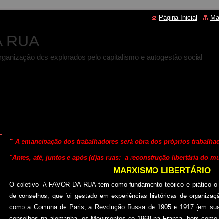
Página Inicial
Ma
A RUA
 autorganização dos explorados pelo capitalismo e autogestão social
'
" A emancipação dos
trabalhadores
será obra dos
próprios trabalha
"Antes, até, juntos e após (d)as ruas: a reconstrução libertária do 
MARXISMO LIBERTÁRIO
O coletivo A FAVOR DA RUA tem como fundamento teórico e prático o m
de conselhos, que foi gestado em experiências históricas de organizaç
como a Comuna de Paris, a Revolução Russa de 1905 e 1917 (em sua fa
conselhos na alemanha, os Movimentos de 1968 na França bem como a p