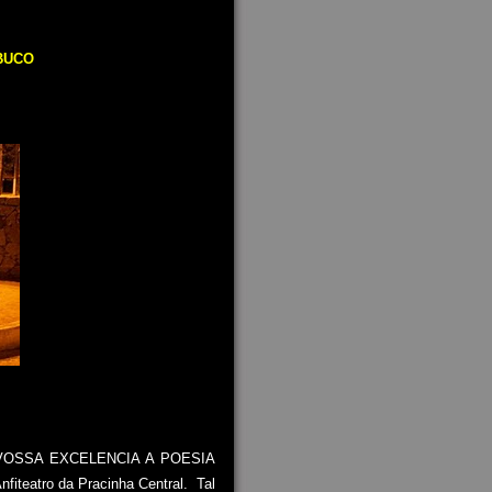
BUCO
ica VOSSA EXCELENCIA A POESIA
fiteatro da Pracinha Central.
Tal