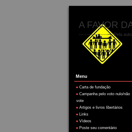
A FAVOR D
----------------------- Pela
Menu
Carta de fundação
Campanha pelo voto nulo/não
vote
Artigos e livros libertários
Links
Vídeos
Poste seu comentário