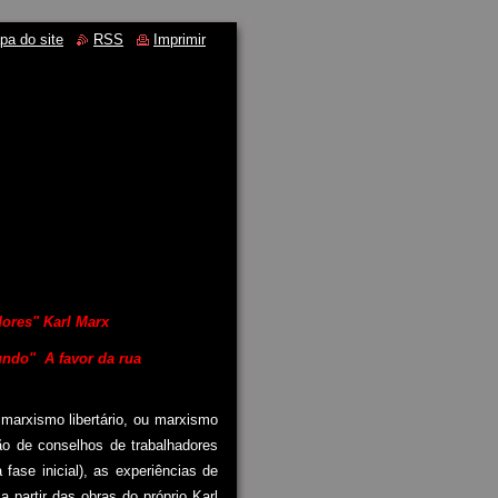
pa do site
RSS
Imprimir
dores" Karl Marx
mundo" A favor da rua
arxismo libertário, ou marxismo
ão de conselhos de trabalhadores
se inicial), as experiências de
artir das obras do próprio Karl