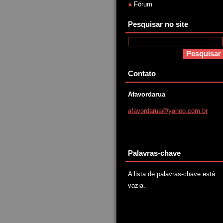
Fórum
Pesquisar no site
Contato
Afavordarua
afavorda
rua@yaho
o.com.br
Palavras-chave
A lista de palavras-chave está
vazia.