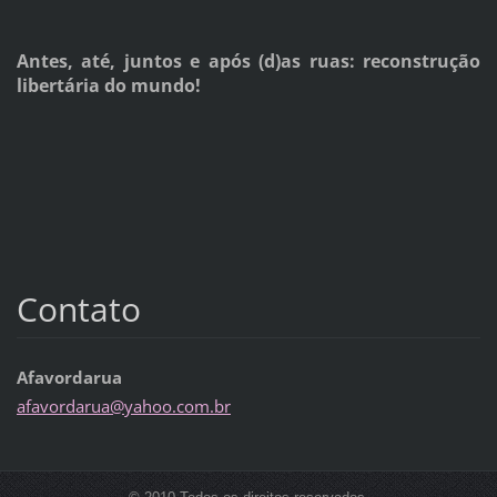
Antes, até, juntos e após (d)as ruas: reconstrução
libertária do mundo!
Contato
Afavordarua
afavorda
rua@yaho
o.com.br