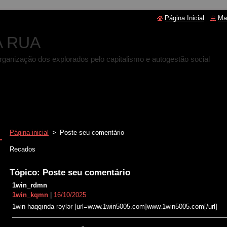
Página Inicial
Ma
A RUA
 autorganização dos explorados pelo capitalismo e autogestão social
Página inicial
>
Poste seu comentário
Recados
Tópico: Poste seu comentário
1win_rdmn
1win_kqmn
|
16/10/2025
1win haqqında rəylər [url=www.1win5005.com]www.1win5005.com[/url]