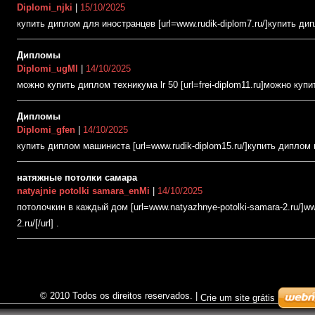
Diplomi_njki
|
15/10/2025
купить диплом для иностранцев [url=www.rudik-diplom7.ru/]купить дип
Дипломы
Diplomi_ugMl
|
14/10/2025
можно купить диплом техникума lr 50 [url=frei-diplom11.ru]можно купит
Дипломы
Diplomi_gfen
|
14/10/2025
купить диплом машиниста [url=www.rudik-diplom15.ru/]купить диплом м
натяжные потолки самара
natyajnie potolki samara_enMi
|
14/10/2025
потолочкин в каждый дом [url=www.natyazhnye-potolki-samara-2.ru/]ww
2.ru/[/url] .
© 2010 Todos os direitos reservados.
|
Crie um site grátis