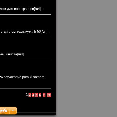
лом для иностранцев[/url] .
ь диплом техникума lr 50[/url] .
ашиниста[/url] .
w.natyazhnye-potolki-samara-
1
2
3
4
5
>
>>