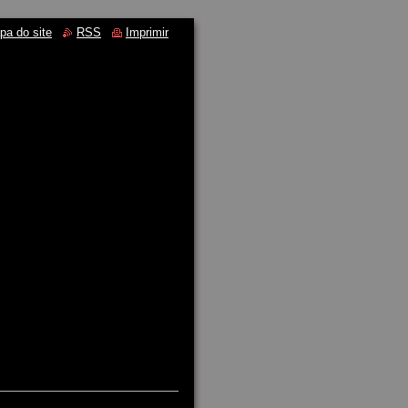
pa do site
RSS
Imprimir