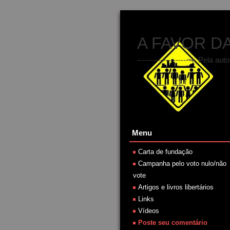
A FAVOR D
----------------------- Pela
Menu
Carta de fundação
Campanha pelo voto nulo/não
vote
Artigos e livros libertários
Links
Vídeos
Poste seu comentário