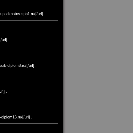
podkastov-spb1.ru/[/url] .
url] .
k-diplom8.ru/[/url] .
l] .
plom13.ru/[/url] .