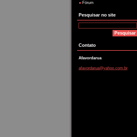
Fórum
Pesquisar no site
Contato
Afavordarua
afavorda
rua@yaho
o.com.br