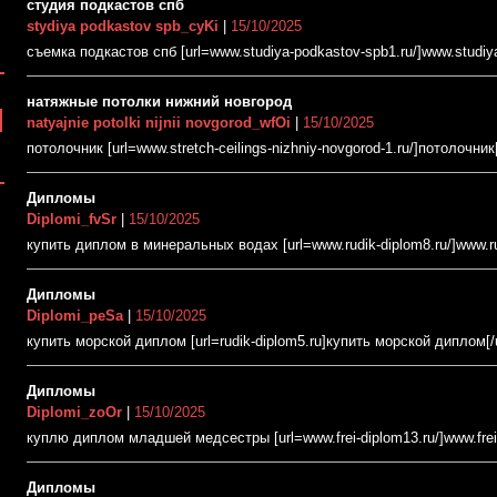
студия подкастов спб
stydiya podkastov spb_cyKi
|
15/10/2025
съемка подкастов спб [url=www.studiya-podkastov-spb1.ru/]www.studiya-
натяжные потолки нижний новгород
natyajnie potolki nijnii novgorod_wfOi
|
15/10/2025
потолочник [url=www.stretch-ceilings-nizhniy-novgorod-1.ru/]потолочник[/
Дипломы
Diplomi_fvSr
|
15/10/2025
купить диплом в минеральных водах [url=www.rudik-diplom8.ru/]www.rudi
Дипломы
Diplomi_peSa
|
15/10/2025
купить морской диплом [url=rudik-diplom5.ru]купить морской диплом[/ur
Дипломы
Diplomi_zoOr
|
15/10/2025
куплю диплом младшей медсестры [url=www.frei-diplom13.ru/]www.frei-di
Дипломы