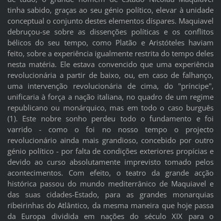
tinha sabido, graças ao seu génio político, elevar à unidade
conceptual o conjunto destes elementos díspares. Maquiavel
debruçou-se sobre as dissenções políticas e os conflitos
bélicos do seu tempo, como Platão e Aristóteles haviam
feito, sobre a experiência igualmente restrita do tempo deles
nesta matéria. Ele estava convencido que uma experiência
revolucionária a partir de baixo, ou, em caso de falhanço,
uma intervenção revolucionária de cima, do "príncipe",
unificaria à força a nação italiana, no quadro de um regime
republicano ou monárquico, mas em todo o caso burguês
(1). Este nobre sonho perdeu todo o fundamento e foi
varrido - como o foi no nosso tempo o projecto
revolucionário ainda mais grandioso, concebido por outro
génio político - por falta de condições exteriores propícias e
devido ao curso absolutamente imprevisto tomado pelos
acontecimentos. Com efeito, o teatro da grande acção
histórica passou do mundo mediterrânico de Maquiavel e
das suas cidades-Estado, para as grandes monarquias
ribeirinhas do Atlântico, da mesma maneira que hoje passa
da Europa dividida em nações do século XIX para o