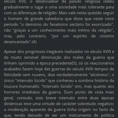
século XVII, o desencadear da paixão religiosa cedeu
gradualmente o lugar a uma sociedade mais tolerante para
com as diferenças de religião. Mais vale nesta questão seguir
o homem de grande sabedoria que disse que neste novo
período "o demónio do fanatismo sectário foi exorcizado",
não "graças a um conhecimento mais íntimo da religião",
mas, pelo contrário, "por um espírito de cinismo
desencantado".(4)
Apesar dos progressos inegáveis realizados no século XVIII e
da muito sensível diminuição dos males da guerra que
tinham oprimido a época precedente(5), só os reaccionários
acabados fazem hoje das guerras do século XVIII tempos de
felicidade sem nuvens, dias verdadeiramente "alcióneos", o
único "intervalo lúcido" que conheceu a sombria história da
loucura humana(6). "Intervalo lúcido" sim, mas quanto aos
horrores imediatos da guerra. Dum ponto de vista mais
geral, contudo, este breve intervalo entre duas épocas
dinâmicas teve uma virtude de carácter sobretudo negativo:
a moderação aparente da guerra tinha origem no facto de
que, tendo deixado de ser um instrumento de política