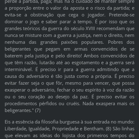
perde a partida, paga; mas há o cuidado de manter sempre
a proporção entre o valor da aposta e o risco da partida; e
evita-se a obstinação que cega o jogador. Pretende-se
dominar o jogo e saber parar a tempo. É por isso que os
grandes teóricos da guerra do século XVIII recomendam que
nunca se misture com a guerra a justiça, nem o direito, nem
nenhuma das grandes paixões populares. Pobres dos
beligerantes que pegam em armas convencidos de se
baterem pela justiça e pelo direito! Ambos convencidos de
que têm razão, lutarão até ao esgotamento e a guerra será
interminável. É preciso ir para a guerra admitindo que a
causa do adversário é tão justa como a própria. É preciso
evitar fazer seja o que fôr, mesmo para vencer, que possa
exasperar o adversário, fechar o seu espírito à voz da razão
ou o seu coração ao desejo da paz. É preciso evitar os
procedimentos pérfidos ou cruéis. Nada exaspera mais os
beligerantes." (7)
Eis a essência da filosofia burguesa à sua entrada no mundo:
Liberdade, Igualdade, Propriedade e Bentham. (8) São linhas
que elevam as ideias do lojista dos primeiros tempos do