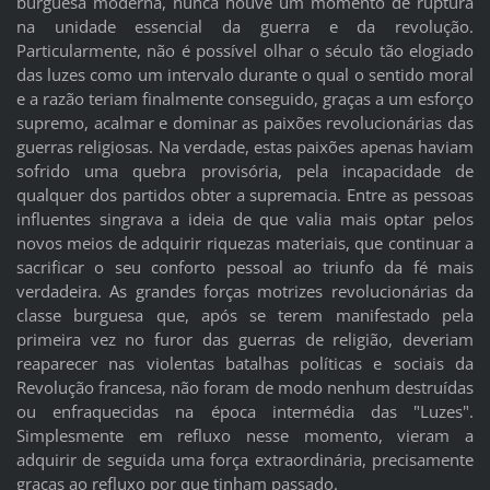
burguesa moderna, nunca houve um momento de ruptura
na unidade essencial da guerra e da revolução.
Particularmente, não é possível olhar o século tão elogiado
das luzes como um intervalo durante o qual o sentido moral
e a razão teriam finalmente conseguido, graças a um esforço
supremo, acalmar e dominar as paixões revolucionárias das
guerras religiosas. Na verdade, estas paixões apenas haviam
sofrido uma quebra provisória, pela incapacidade de
qualquer dos partidos obter a supremacia. Entre as pessoas
influentes singrava a ideia de que valia mais optar pelos
novos meios de adquirir riquezas materiais, que continuar a
sacrificar o seu conforto pessoal ao triunfo da fé mais
verdadeira. As grandes forças motrizes revolucionárias da
classe burguesa que, após se terem manifestado pela
primeira vez no furor das guerras de religião, deveriam
reaparecer nas violentas batalhas políticas e sociais da
Revolução francesa, não foram de modo nenhum destruídas
ou enfraquecidas na época intermédia das "Luzes".
Simplesmente em refluxo nesse momento, vieram a
adquirir de seguida uma força extraordinária, precisamente
graças ao refluxo por que tinham passado.