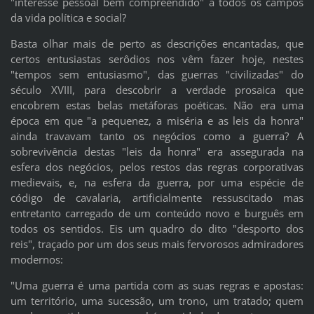
"interesse pessoal bem compreendido" a todos os campos
da vida política e social?
Basta olhar mais de perto as descrições encantadas, que
certos entusiastas serôdios nos vêm fazer hoje, nestes
"tempos sem entusiasmo", das guerras "civilizadas" do
século XVIII, para descobrir a verdade prosaica que
encobrem estas belas metáforas poéticas. Não era uma
época em que "a pequenez, a miséria e as leis da honra"
ainda travavam tanto os negócios como a guerra? A
sobrevivência destas "leis da honra" era assegurada na
esfera dos negócios, pelos restos das regras corporativas
medievais, e, na esfera da guerra, por uma espécie de
código de cavalaria, artificialmente ressuscitado mas
entretanto carregado de um conteúdo novo e burguês em
todos os sentidos. Eis um quadro do dito "desporto dos
reis", traçado por um dos seus mais fervorosos admiradores
modernos:
"Uma guerra é uma partida com as suas regras e apostas:
um território, uma sucessão, um trono, um tratado; quem