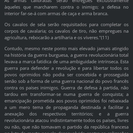
As armas calibradas serão entregues exclusivamente
àqueles que marcharem contra o inimigo; a defesa no
interior far-se-á com armas de caça e arma branca.
Os cavalos de sela serão requisitados para completar os
corpos de cavalaria; os cavalos de tiro, não empregues na
agricultura, rebocarão a artilharia e os víveres."(11)
Contudo, mesmo neste ponto mais elevado jamais atingido
na história da guerra burguesa, a guerra revolucionária total
levava a marca fatídica de uma ambiguidade intrínseca. Esta
guerra para defender a revolução e para libertar todos os
povos oprimidos não podia ser concebida e prosseguida
senão sob a forma de uma guerra nacional do povo francês
contra os países inimigos. Guerra de defesa à partida, não
tardou em transformar-se numa guerra de conquista; a
emancipação prometida aos povos oprimidos foi rebaixada
a um mero tema de propaganda destinada a facilitar a
anexação dos respectivos territórios; e a guerra
revolucionária atacou indistintamente todos os países, livres
ou não, que não tomavam o partido da república francesa