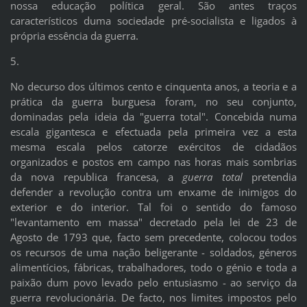
nossa educação política geral. São antes traços
característicos duma sociedade pré-socialista e ligados à
própria essência da guerra.
5.
No decurso dos últimos cento e cinquenta anos, a teoria e a
prática da guerra burguesa foram, no seu conjunto,
dominadas pela ideia da "guerra total". Concebida numa
escala gigantesca e efectuada pela primeira vez a esta
mesma escala pelos catorze exércitos de cidadãos
organizados e postos em campo nas horas mais sombrias
da nova republica francesa, a
guerra total
pretendia
defender a revolução contra um enxame de inimigos do
exterior e do interior. Tal foi o sentido do famoso
"levantamento em massa" decretado pela lei de 23 de
Agosto de 1793 que, facto sem precedente, colocou todos
os recursos de uma nação beligerante - soldados, géneros
alimentícios, fábricas, trabalhadores, todo o génio e toda a
paixão dum povo levado pelo entusiasmo - ao serviço da
guerra revolucionária. De facto, nos limites impostos pelo