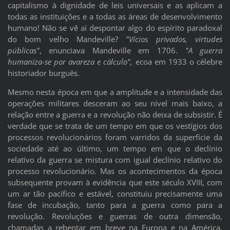
capitalismo à dignidade de leis universais e as aplicam a
todas as instituições e a todas as áreas de desenvolvimento
humano! Não se vê aí despontar algo do espírito paradoxal
do bom velho Mandeville?
"Vícios privados, virtudes
públicas"
, enunciava Mandeville em 1706.
"A guerra
humaniza-se por avareza e cálculo",
ecoa em 1933 o célebre
historiador burguês.
Mesmo nesta época em que a amplitude e a intensidade das
operações militares desceram ao seu nível mais baixo, a
relação entre a guerra e a revolução não deixa de subsistir. É
verdade que se trata de um tempo em que os vestígios dos
processos revolucionários foram varridos da superfície da
sociedade até ao último, um tempo em que o declínio
relativo da guerra se mistura com igual declínio relativo do
processo revolucionário. Mas os acontecimentos da época
subsequente provam à evidência que este século XVIII, com
um ar tão pacífico e estável, constituiu precisamente uma
fase de incubação, tanto para a guerra como para a
revolução. Revoluções e guerras de outra dimensão,
chamadas a rebentar em breve na Europa e na América,