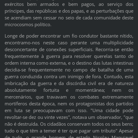
exércitos bem armados e bem pagos, ao serviço dos
príncipes, das repúblicas e dos papas, e as perturbações que
se acendiam sem cessar no seio de cada comunidade deste
microcosmos político.
Longe de poder encontrar um fio condutor bastante nítido,
encontramo-nos neste caso perante uma multiplicidade
desconcertante de conexões superficiais. Recorria-se então
frequentemente à guerra para resolver querelas tanto de
ordem interna como externa, e o destino das lutas intestinas
decidia-se frequentemente no campo de batalha de uma
guerra conduzida contra um inimigo de fora. Contudo, esta
imbricação da guerra e da discórdia civil era de natureza
absolutamente fortuita e momentânea; nem os
mercenários, que travavam os combates extremamente
mortíferos desta época, nem os protagonistas dos partidos
em luta se preocupavam com isso. "Uma cidade pode
revoltar-se dez ou vinte vezes", notava um observador, "que
não é destruída. Os cidadãos conservam todos os seus bens;
tudo o que têm a temer é ter que pagar um tributo" Apesar
de tudo, o grande homem de estado Nicolau Maquiavel