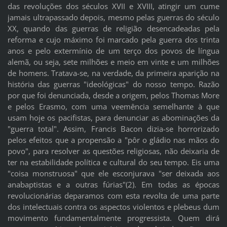
das revoluções dos séculos XVII e XVIII, atingir um cume
jamais ultrapassado depois, mesmo pelas guerras do século
XX, quando das guerras de religião desencadeadas pela
reforma e cujo máximo foi marcado pela guerra dos trinta
anos e pelo extermínio de um terço dos povos de língua
alemã, ou seja, sete milhões e meio em vinte e um milhões
de homens. Tratava-se, na verdade, da primeira aparição na
história das guerras "ideológicas" do nosso tempo. Razão
por que foi denunciada, desde a origem, pelos Thomas More
e pelos Erasmo, com uma veemência semelhante à que
usam hoje os pacifistas, para denunciar as abominações da
"guerra total". Assim, Francis Bacon dizia-se horrorizado
pelos efeitos que a propensão a "pôr o gládio nas mãos do
povo", para resolver as questões religiosas, não deixaria de
ter na estabilidade política e cultural do seu tempo. Eis uma
"coisa monstruosa" que ele esconjurava "ser deixada aos
anabaptistas e a outras fúrias"(2). Em todas as épocas
revolucionárias deparamos com esta revolta de uma parte
dos intelectuais contra os aspectos violentos e plebeus dum
movimento fundamentalmente progressista. Quem dirá