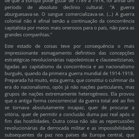
de que a Europa pôde gozar de 1789 a 1914, foi afinal um
período de absoluto declínio cultural. "A guerra
aburguesava-se. O sangue comercializava-se. (…) A guerra
colonial não é afinal senão a continuação da concorrência
capitalista por meios mais onerosos para o país, não para as
grandes companhias."
Este estado de coisas teve por consequência o mais
impressionante esmagamento definitivo das concepções
estratégicas revolucionárias napoleónicas e clausewitzianas,
ligadas ao capitalismo da concorrência e ao nacionalismo
burguês, quando da primeira guerra mundial de 1914-1918.
Preparada há muito, esta guerra, que constitui o culminar da
era do nacionalismo, opôs já não nações particulares, mas
grupos de nações extremamente heterogéneos. Ela provou
que a antiga forma concorrencial da guerra total até ao fim
se tornava absolutamente incapaz, quer de procurar a
vitória, quer de permitir a conclusão duma paz real após o
fim das hostilidades. Outra coisa não são as repercussões
revolucionárias da derrocada militar e as impossibilidades
subsequentes da paz nos países da Europa central, que