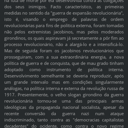
na luta de morte por ela desenvolvida contra as coligações
dos seus inimigos. Facto característico, as primeiras
medidas no sentido da "guerra de expansão revolucionária",
isto é, visando o emprego de palavras de ordem
revolucionárias para fins de política externa, foram tomadas
não pelos extremistas jacobinos, mas pelos moderados
girondinos, os quais aspiravam já secretamente a pôr fim ao
processo revolucionário, não a alargá-lo e a intensificá-lo.
Mas de seguida foram os jacobinos revolucionários que
prosseguiram, com a sua extraordinária energia, a nova
política de guerra e de conquista, que de mau grado tinham
adoptado como instrumento de política interna.
Desenvolvimento semelhante se deveria reproduzir, após
um grande intervalo mas em condições singularmente
análogas, na política interna e externa da revolução russa de
1917. Presentemente, o velho slogan girondino da guerra
revolucionária tornou-se uma das principais armas
ideológicas da propaganda nacional socialista, apesar da
recente conversão da guerra nazi num ataque
indiscriminado, tanto contra as "democracias capitalistas
decadentes" do ocidente, como contra o novo regime